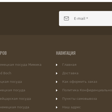
АРОВ
НАВИГАЦИЯ
немецкая посуда Мимика
Главная
nd Boch
Доставка
цкая посуда
Как оформить заказ
емецкая посуда
Политика Конфиденциально
вейцарская посуда
Пункты самовывоза
- немецкая посуда
Наш адрес