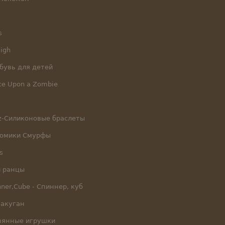
s
igh
бувь для детей
e Upon a Zombie
dz-Силиконовые браслеты
номики Смурфы
s
и ранцы
nner,Cube - Спиннер, куб
Бакуган
евянные игрушки