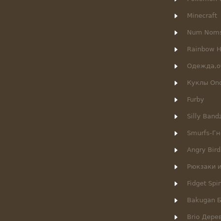
Minecraft
Num Nom
Rainbow H
Одежда,о
Куклы Onc
Furby
Silly Ban
Smurfs-Г
Angry Bird
Рюкзаки 
Fidget Spi
Bakugan 
Brio Дер