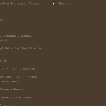
euther- Немецкая Посуда
Возврат
ies
ла-сюрприз в шарике
ьные
igh (Монстер Хай), Школа
 High
ozen-Холодное сердце
e of Pets - Тайная жизнь
х животных
-Свинка Пеппа
одежда,аксессуары
Покемон