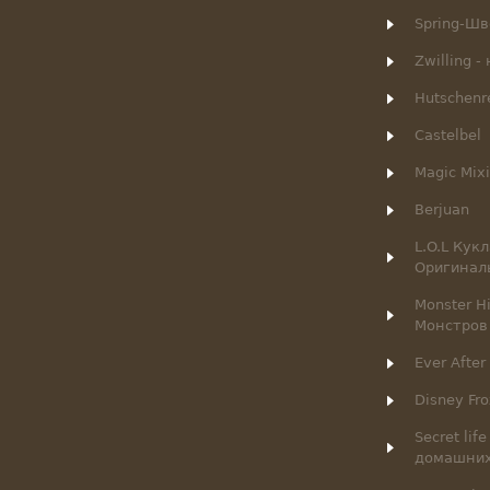
Spring-Ш
Zwilling 
Hutschenr
Castelbel
Magic Mix
Berjuan
L.O.L Кук
Оригинал
Monster H
Монстров
Ever After
Disney Fr
Secret lif
домашни