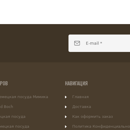
АРОВ
НАВИГАЦИЯ
немецкая посуда Мимика
Главная
nd Boch
Доставка
цкая посуда
Как оформить заказ
емецкая посуда
Политика Конфиденциально