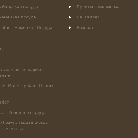
вейцарская посуда
Пункты самовывоза
- немецкая посуда
Наш адрес
euther- Немецкая Посуда
Возврат
ies
ла-сюрприз в шарике
ьные
igh (Монстер Хай), Школа
 High
ozen-Холодное сердце
e of Pets - Тайная жизнь
х животных