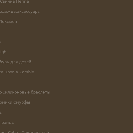
-Свинка Пеппа
одежда,аксессуары
Покемон
s
igh
бувь для детей
e Upon a Zombie
dz-Силиконовые браслеты
номики Смурфы
s
и ранцы
nner,Cube - Спиннер, куб