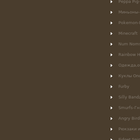
Peppa Pig
Миньоны-
Pokemon-
Minecraft
Num Nom
Rainbow H
Одежда,о
Куклы Onc
Furby
Silly Ban
Smurfs-Г
Angry Bird
Рюкзаки 
Fidget Spi